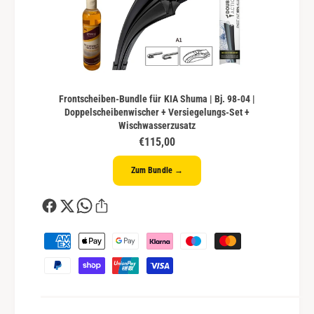
Frontscheiben-Bundle für KIA Shuma | Bj. 98-04 |
Doppelscheibenwischer + Versiegelungs-Set +
Wischwasserzusatz
€115,00
Zum Bundle →
Z
a
h
l
u