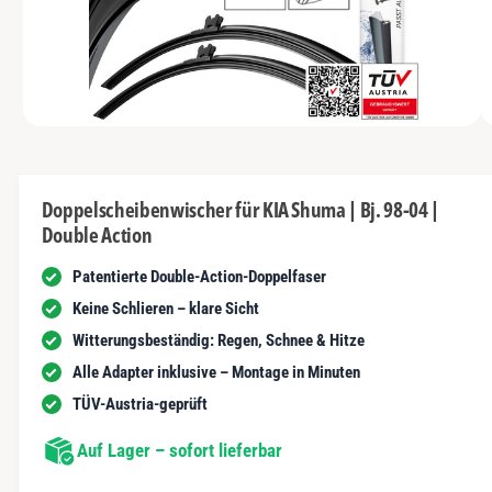
N
t
y
m
G
n
E
p
G
N
u
a
e
n
u
s
i
vo
1
M
s
c
1
/
n
1
e
n
h
d
i
d
ä
e
Doppelscheibenwischer für KIA Shuma | Bj. 98-04 |
n
e
f
Double Action
1
r
i
t
n
Patentierte Double-Action-Doppelfaser
G
M
o
a
Keine Schlieren – klare Sicht
d
a
l
Witterungsbeständig: Regen, Schnee & Hitze
l
ö
e
Alle Adapter inklusive – Montage in Minuten
f
r
f
TÜV-Austria-geprüft
n
i
e
n
Auf Lager – sofort lieferbar
e
a