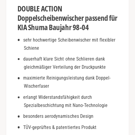
9
a
DOUBLE ACTION
8
|
-
B
Doppelscheibenwischer passend für
0
j
KIA Shuma Baujahr 98-04
4
.
|
9
sehr hochwertige Scheibenwischer mit flexibler
D
8
o
Schiene
-
u
0
dauerhaft klare Sicht ohne Schlieren dank
b
4
l
gleichmäßiger Verteilung der Druckpunkte
|
e
D
maximierte Reinigungsleistung dank Doppel-
A
o
Wischerfaser
c
u
t
b
erlangt Widerstandsfähigkeit durch
i
l
Spezialbeschichtung mit Nano-Technologie
o
e
n
A
besonders aerodynamisches Design
c
TÜV-geprüftes & patentiertes Produkt
t
i