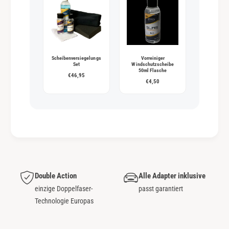
Scheibenversiegelungs
Vorreiniger
Set
Windschutzscheibe
50ml Flasche
€46,95
€4,50
Double Action
Alle Adapter inklusive
einzige Doppelfaser-
passt garantiert
Technologie Europas