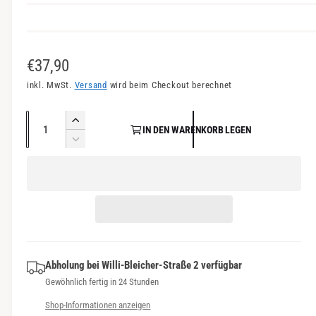
n
s
i
N
€37,90
c
o
inkl. MwSt.
Versand
wird beim Checkout berechnet
h
r
t
A
E
v
IN DEN WARENKORB LEGEN
m
n
r
V
e
a
h
z
e
r
ö
r
a
l
f
h
r
h
e
e
ü
i
l
d
n
g
r
i
g
b
P
e
e
a
M
Abholung bei
Willi-Bleicher-Straße 2
verfügbar
r
r
e
r
Gewöhnlich fertig in 24 Stunden
e
e
n
d
Shop-Informationen anzeigen
g