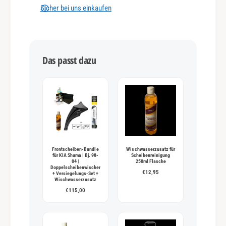
n
Sicher bei uns einkaufen
g
s
m
Das passt dazu
e
t
h
o
d
e
n
Frontscheiben-Bundle
Wischwasserzusatz für
für KIA Shuma | Bj. 98-
Scheibenreinigung
04 |
250ml Flasche
Doppelscheibenwischer
€12,95
+ Versiegelungs-Set +
Wischwasserzusatz
€115,00