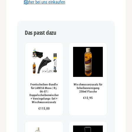
n
Sicher bei uns einkaufen
g
s
m
Das passt dazu
e
t
h
o
d
e
n
Frontscheiben-Bundle
Wischwasserzusatz für
für LANCIA Musa | Bj.
Scheibenreinigung
06-07 |
250ml Flasche
Doppelscheibenwischer
€12,95
+ Versiegelungs-Set +
Wischwasserzusatz
€115,00