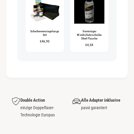
Scheibenversiegelungs
Vorreiniger
Set
Windschutzscheibe
50ml Flasche
€46,95
€4,50
Double Action
Alle Adapter inklusive
einzige Doppelfaser-
passt garantiert
Technologie Europas