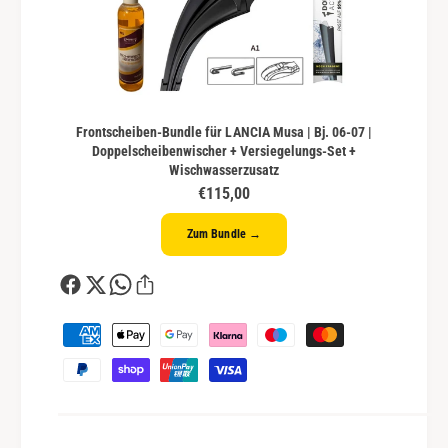
Frontscheiben-Bundle für LANCIA Musa | Bj. 06-07 |
Doppelscheibenwischer + Versiegelungs-Set +
Wischwasserzusatz
€115,00
Zum Bundle →
Z
a
h
l
u