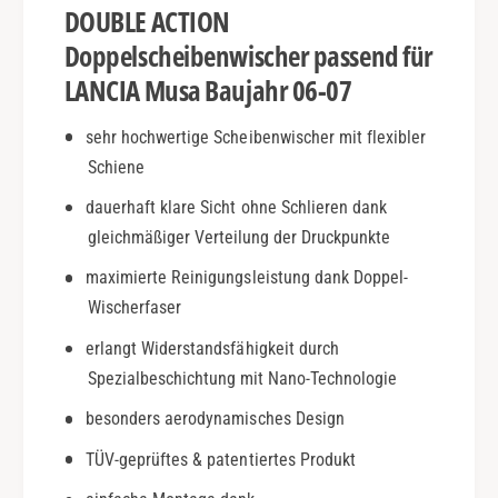
DOUBLE ACTION
.
s
0
a
Doppelscheibenwischer passend für
6
|
LANCIA Musa Baujahr 06-07
-
B
0
j
sehr hochwertige Scheibenwischer mit flexibler
7
.
|
Schiene
0
D
6
dauerhaft klare Sicht ohne Schlieren dank
o
-
u
gleichmäßiger Verteilung der Druckpunkte
0
b
7
maximierte Reinigungsleistung dank Doppel-
l
|
Wischerfaser
e
D
A
o
erlangt Widerstandsfähigkeit durch
c
u
Spezialbeschichtung mit Nano-Technologie
t
b
i
l
besonders aerodynamisches Design
o
e
n
TÜV-geprüftes & patentiertes Produkt
A
c