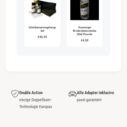
Scheibenversiegelungs
Vorreiniger
Set
Windschutzscheibe
50ml Flasche
€46,95
€4,50
Double Action
Alle Adapter inklusive
einzige Doppelfaser-
passt garantiert
Technologie Europas