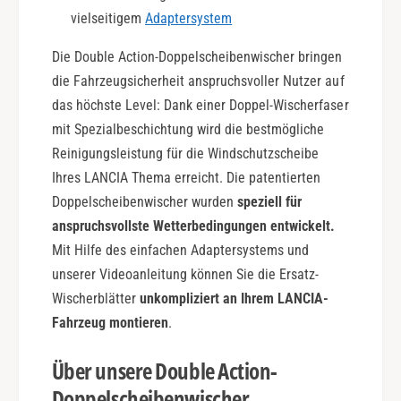
c
vielseitigem
Adaptersystem
t
i
Die Double Action-Doppelscheibenwischer bringen
o
n
die Fahrzeugsicherheit anspruchsvoller Nutzer auf
das höchste Level: Dank einer Doppel-Wischerfaser
mit Spezialbeschichtung wird die bestmögliche
Reinigungsleistung für die Windschutzscheibe
Ihres LANCIA Thema erreicht. Die patentierten
Doppelscheibenwischer wurden
speziell für
anspruchsvollste Wetterbedingungen entwickelt.
Mit Hilfe des einfachen Adaptersystems und
unserer Videoanleitung können Sie die Ersatz-
Wischerblätter
unkompliziert an Ihrem LANCIA-
Fahrzeug montieren
.
Über unsere Double Action-
Doppelscheibenwischer