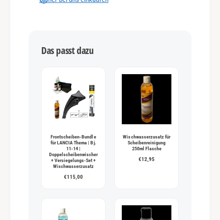
g
s
m
Das passt dazu
e
t
h
o
d
e
n
Frontscheiben-Bundle
Wischwasserzusatz für
für LANCIA Thema | Bj.
Scheibenreinigung
11-14 |
250ml Flasche
Doppelscheibenwischer
€12,95
+ Versiegelungs-Set +
Wischwasserzusatz
€115,00