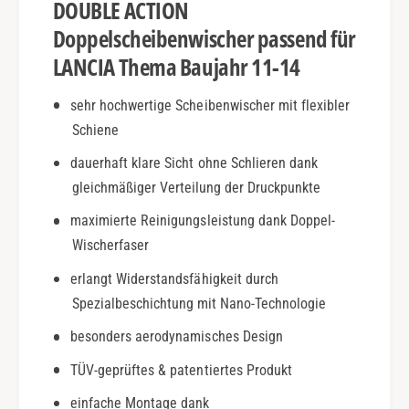
DOUBLE ACTION
j
e
.
m
Doppelscheibenwischer passend für
1
a
LANCIA Thema Baujahr 11-14
1
|
-
B
sehr hochwertige Scheibenwischer mit flexibler
1
j
4
Schiene
.
|
1
dauerhaft klare Sicht ohne Schlieren dank
D
1
o
gleichmäßiger Verteilung der Druckpunkte
-
u
1
maximierte Reinigungsleistung dank Doppel-
b
4
Wischerfaser
l
|
e
D
erlangt Widerstandsfähigkeit durch
A
o
Spezialbeschichtung mit Nano-Technologie
c
u
t
b
besonders aerodynamisches Design
i
l
o
TÜV-geprüftes & patentiertes Produkt
e
n
A
einfache Montage dank