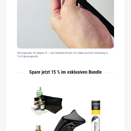
Montagevideo für Adapter A1 – zum Abspielen klicken. Erst dabei wird eine Verbindung zu
YouTube hergestellt.
Spare jetzt 15 % im exklusiven Bundle