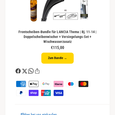
Frontscheiben-Bundle für LANCIA Thema | Bj. 11-14 |
Doppelscheibenwischer + Versiegelungs-Set +
Wischwasserzusatz
€115,00
Zum Bundle →
Z
a
h
l
u
n
Sicher bei uns einkaufen