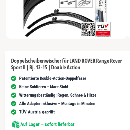
s
I
y
m
N
t
G
p
G
n
E
a
e
N
u
u
s
n
s
c
i
vo
1
M
1
/
n
1
h
e
n
d
ä
i
d
e
f
Doppelscheibenwischer für LAND ROVER Range Rover
n
e
Sport II | Bj. 13-15 | Double Action
1
t
r
i
n
Patentierte Double-Action-Doppelfaser
G
M
o
a
Keine Schlieren – klare Sicht
d
a
l
Witterungsbeständig: Regen, Schnee & Hitze
l
ö
e
Alle Adapter inklusive – Montage in Minuten
f
r
f
TÜV-Austria-geprüft
n
i
e
n
Auf Lager – sofort lieferbar
e