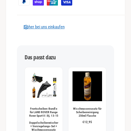
h
l
u
n
Sicher bei uns einkaufen
g
s
m
Das passt dazu
e
t
h
o
d
e
n
Frontscheiben-Bundle
Wischwasserzusatz für
für LAND ROVER Range
Scheibenreinigung
Rover Sport II | Bj. 13-15
250ml Flasche
|
€12,95
Doppelscheibenwischer
+ Versiegelungs-Set +
Wischwasserzusatz