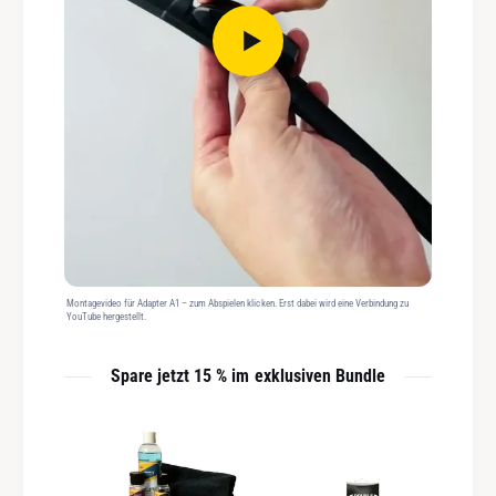
Montagevideo für Adapter A1 – zum Abspielen klicken. Erst dabei wird eine Verbindung zu
YouTube hergestellt.
Spare jetzt 15 % im exklusiven Bundle