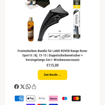
Frontscheiben-Bundle für LAND ROVER Range Rover
Sport II | Bj. 13-15 | Doppelscheibenwischer +
Versiegelungs-Set + Wischwasserzusatz
€115,00
Zum Bundle →
Z
a