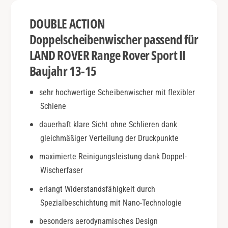
V
g
E
DOUBLE ACTION
e
R
R
R
Doppelscheibenwischer passend für
o
a
LAND ROVER Range Rover Sport II
v
n
e
Baujahr 13-15
g
r
e
S
R
sehr hochwertige Scheibenwischer mit flexibler
p
o
Schiene
o
v
r
e
dauerhaft klare Sicht ohne Schlieren dank
t
r
gleichmäßiger Verteilung der Druckpunkte
I
S
I
maximierte Reinigungsleistung dank Doppel-
p
|
o
Wischerfaser
B
r
j
erlangt Widerstandsfähigkeit durch
t
.
I
Spezialbeschichtung mit Nano-Technologie
1
I
besonders aerodynamisches Design
3
|