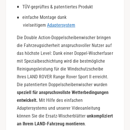
-
B
TÜV-geprüftes & patentiertes Produkt
1
j
5
.
einfache Montage dank
|
1
vielseitigem
Adaptersystem
D
3
o
-
Die Double Action-Doppelscheibenwischer bringen
u
1
die Fahrzeugsicherheit anspruchsvoller Nutzer auf
b
5
das höchste Level: Dank einer Doppel-Wischerfaser
l
|
e
mit Spezialbeschichtung wird die bestmögliche
D
A
o
Reinigungsleistung für die Windschutzscheibe
c
u
Ihres LAND ROVER Range Rover Sport II erreicht.
t
b
Die patentierten Doppelscheibenwischer wurden
i
l
o
speziell für anspruchsvollste Wetterbedingungen
e
n
A
entwickelt.
Mit Hilfe des einfachen
c
Adaptersystems und unserer Videoanleitung
t
können Sie die Ersatz-Wischerblätter
unkompliziert
i
an Ihrem LAND-Fahrzeug montieren
.
o