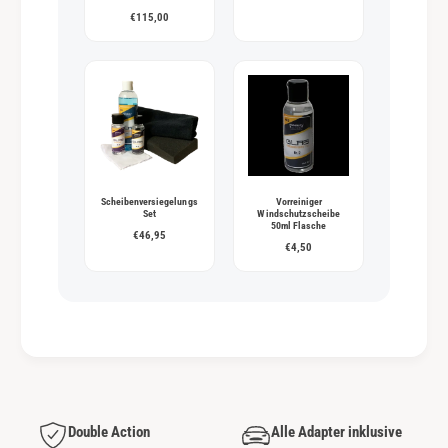
€115,00
Scheibenversiegelungs
Vorreiniger
Set
Windschutzscheibe
50ml Flasche
€46,95
€4,50
Double Action
Alle Adapter inklusive