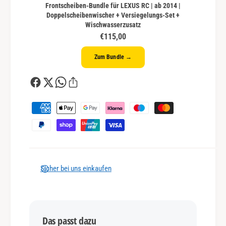
Frontscheiben-Bundle für LEXUS RC | ab 2014 |
Doppelscheibenwischer + Versiegelungs-Set +
Wischwasserzusatz
€115,00
Zum Bundle →
Z
a
h
l
u
n
Sicher bei uns einkaufen
g
s
m
Das passt dazu
e