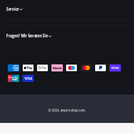
Service
Fragen? Wir beraten Sie
Z
a
h
l
u
n
© 2026,
wipers-shop.com
.
g
s
m