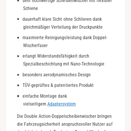
sehr hochwertige Scheibenwischer mit flexibler
4
a
Schiene
|
b
D
2
dauerhaft klare Sicht ohne Schlieren dank
o
0
gleichmäßiger Verteilung der Druckpunkte
u
1
b
4
maximierte Reinigungsleistung dank Doppel-
l
|
Wischerfaser
e
D
A
erlangt Widerstandsfähigkeit durch
o
c
u
Spezialbeschichtung mit Nano-Technologie
t
b
besonders aerodynamisches Design
i
l
o
e
TÜV-geprüftes & patentiertes Produkt
n
A
c
einfache Montage dank
t
vielseitigem
Adaptersystem
i
o
Die Double Action-Doppelscheibenwischer bringen
n
die Fahrzeugsicherheit anspruchsvoller Nutzer auf