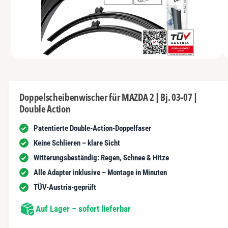
N
t
y
m
G
n
E
p
G
N
u
a
e
n
u
s
i
vo
1
M
s
c
1
/
n
2
e
n
h
d
i
d
ä
e
Doppelscheibenwischer für MAZDA 2 | Bj. 03-07 |
n
e
f
Double Action
1
r
i
t
n
Patentierte Double-Action-Doppelfaser
G
M
o
a
Keine Schlieren – klare Sicht
d
a
l
Witterungsbeständig: Regen, Schnee & Hitze
l
ö
e
Alle Adapter inklusive – Montage in Minuten
f
r
f
TÜV-Austria-geprüft
n
i
e
n
Auf Lager – sofort lieferbar
e
a