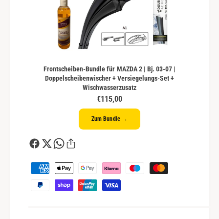
Frontscheiben-Bundle für MAZDA 2 | Bj. 03-07 |
Doppelscheibenwischer + Versiegelungs-Set +
Wischwasserzusatz
€115,00
Zum Bundle →
Z
a
h
l
u