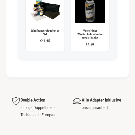
Scheibenversiegelungs
Vorreiniger
Set
Windschutzscheibe
50ml Flasche
€46,95
€4,50
Double Action
Alle Adapter inklusive
einzige Doppelfaser-
passt garantiert
Technologie Europas