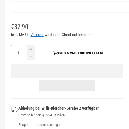
n
s
i
N
€37,90
c
o
inkl. MwSt.
Versand
wird beim Checkout berechnet
h
r
t
A
E
v
IN DEN WARENKORB LEGEN
m
n
r
V
e
a
h
z
e
r
ö
r
a
l
f
h
r
h
e
e
ü
i
l
d
n
g
r
i
g
b
P
e
e
a
M
Abholung bei
Willi-Bleicher-Straße 2
verfügbar
r
r
e
r
Gewöhnlich fertig in 24 Stunden
e
e
n
d
Shop-Informationen anzeigen
g