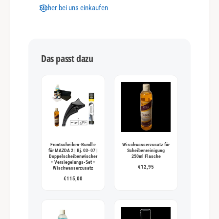
n
Sicher bei uns einkaufen
g
s
m
Das passt dazu
e
t
h
o
d
e
n
Frontscheiben-Bundle
Wischwasserzusatz für
für MAZDA 2 | Bj. 03-07 |
Scheibenreinigung
Doppelscheibenwischer
250ml Flasche
+ Versiegelungs-Set +
€12,95
Wischwasserzusatz
€115,00