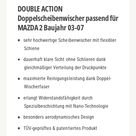
-
B
DOUBLE ACTION
0
j
7
.
Doppelscheibenwischer passend für
|
0
MAZDA 2 Baujahr 03-07
D
3
o
-
sehr hochwertige Scheibenwischer mit flexibler
u
0
b
Schiene
7
l
|
dauerhaft klare Sicht ohne Schlieren dank
e
D
A
gleichmäßiger Verteilung der Druckpunkte
o
c
u
maximierte Reinigungsleistung dank Doppel-
t
b
Wischerfaser
i
l
o
e
erlangt Widerstandsfähigkeit durch
n
A
Spezialbeschichtung mit Nano-Technologie
c
t
besonders aerodynamisches Design
i
TÜV-geprüftes & patentiertes Produkt
o
n