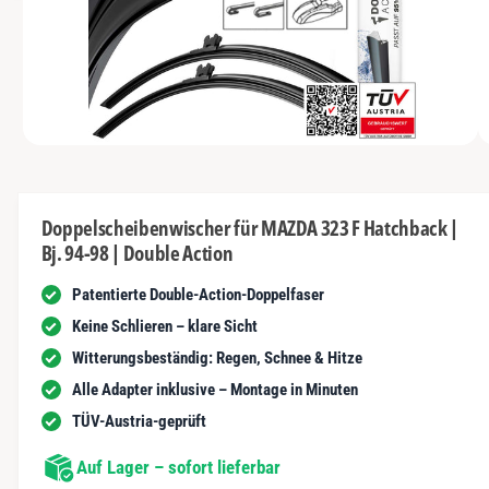
s
I
y
m
N
t
G
p
G
n
E
a
e
N
u
u
s
n
s
c
i
vo
1
M
1
/
n
1
h
e
n
d
ä
i
d
e
f
Doppelscheibenwischer für MAZDA 323 F Hatchback |
n
e
Bj. 94-98 | Double Action
1
t
r
i
n
Patentierte Double-Action-Doppelfaser
G
M
o
a
Keine Schlieren – klare Sicht
d
a
l
Witterungsbeständig: Regen, Schnee & Hitze
l
ö
e
Alle Adapter inklusive – Montage in Minuten
f
r
f
TÜV-Austria-geprüft
n
i
e
n
Auf Lager – sofort lieferbar
e