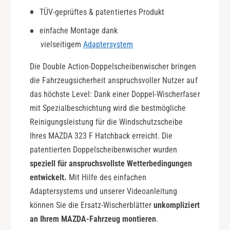
l
|
TÜV-geprüftes & patentiertes Produkt
e
D
A
o
einfache Montage dank
c
u
vielseitigem
Adaptersystem
t
b
i
l
Die Double Action-Doppelscheibenwischer bringen
o
e
die Fahrzeugsicherheit anspruchsvoller Nutzer auf
n
A
das höchste Level: Dank einer Doppel-Wischerfaser
c
mit Spezialbeschichtung wird die bestmögliche
t
i
Reinigungsleistung für die Windschutzscheibe
o
Ihres MAZDA 323 F Hatchback erreicht. Die
n
patentierten Doppelscheibenwischer wurden
speziell für anspruchsvollste Wetterbedingungen
entwickelt.
Mit Hilfe des einfachen
Adaptersystems und unserer Videoanleitung
können Sie die Ersatz-Wischerblätter
unkompliziert
an Ihrem MAZDA-Fahrzeug montieren
.