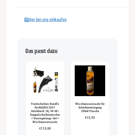
l
u
n
Sicher bei uns einkaufen
g
s
m
Das passt dazu
e
t
h
o
d
e
n
Frontscheiben-Bundle
Wischwasserzusatz für
für MAZDA 323 F
Scheibenreinigung
Hatchback | Bj. 94-98 |
250ml Flasche
Doppelscheibenwischer
€12,95
+ Versiegelungs-Set +
Wischwasserzusatz
€115,00