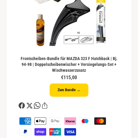
Frontscheiben-Bundle für MAZDA 323 F Hatchback | Bj.
94-98 | Doppelscheibenwischer + Versiegelungs-Set +
Wischwasserzusatz
€115,00
Zum Bundle →
Z
a
h