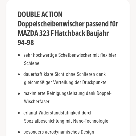
2
c
3
DOUBLE ACTION
h
F
b
H
Doppelscheibenwischer passend für
a
a
MAZDA 323 F Hatchback Baujahr
c
t
k
94-98
c
|
h
B
b
sehr hochwertige Scheibenwischer mit flexibler
j
a
Schiene
.
c
9
k
dauerhaft klare Sicht ohne Schlieren dank
4
|
gleichmäßiger Verteilung der Druckpunkte
-
B
9
maximierte Reinigungsleistung dank Doppel-
j
8
.
Wischerfaser
|
9
D
erlangt Widerstandsfähigkeit durch
4
o
-
Spezialbeschichtung mit Nano-Technologie
u
9
besonders aerodynamisches Design
b
8