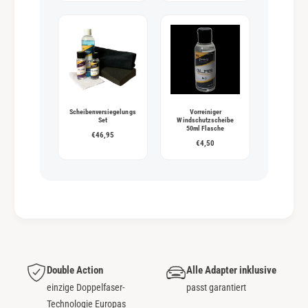
Scheibenversiegelungs
Vorreiniger
Set
Windschutzscheibe
50ml Flasche
€46,95
€4,50
Double Action
Alle Adapter inklusive
einzige Doppelfaser-
passt garantiert
Technologie Europas