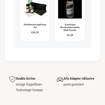
Scheibenversiegelungs
Vorreiniger
Set
Windschutzscheibe
50ml Flasche
€46,95
€4,50
Double Action
Alle Adapter inklusive
einzige Doppelfaser-
passt garantiert
Technologie Europas