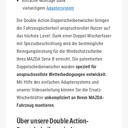
einfache Montage dank
c
vielseitigem
Adaptersystem
t
i
Die Double Action-Doppelscheibenwischer bringen
o
n
die Fahrzeugsicherheit anspruchsvoller Nutzer auf
das höchste Level: Dank einer Doppel-Wischerfaser
mit Spezialbeschichtung wird die bestmögliche
Reinigungsleistung für die Windschutzscheibe
Ihres MAZDA Serie B erreicht. Die patentierten
Doppelscheibenwischer wurden
speziell für
anspruchsvollste Wetterbedingungen entwickelt.
Mit Hilfe des einfachen Adaptersystems und
unserer Videoanleitung können Sie die Ersatz-
Wischerblätter
unkompliziert an Ihrem MAZDA-
Fahrzeug montieren
.
Über unsere Double Action-