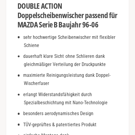
DOUBLE ACTION
j
i
.
e
Doppelscheibenwischer passend für
9
B
MAZDA Serie B Baujahr 96-06
6
|
-
B
sehr hochwertige Scheibenwischer mit flexibler
0
j
6
Schiene
.
|
9
dauerhaft klare Sicht ohne Schlieren dank
D
6
o
gleichmäßiger Verteilung der Druckpunkte
-
u
0
maximierte Reinigungsleistung dank Doppel-
b
6
Wischerfaser
l
|
e
D
erlangt Widerstandsfähigkeit durch
A
o
Spezialbeschichtung mit Nano-Technologie
c
u
t
b
besonders aerodynamisches Design
i
l
o
TÜV-geprüftes & patentiertes Produkt
e
n
A