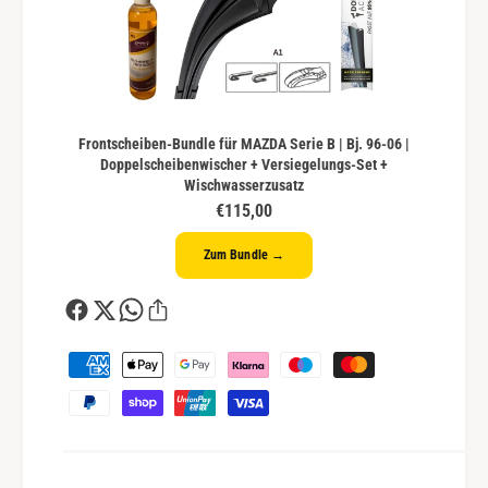
Frontscheiben-Bundle für MAZDA Serie B | Bj. 96-06 |
Doppelscheibenwischer + Versiegelungs-Set +
Wischwasserzusatz
€115,00
Zum Bundle →
Z
a
h
l
u