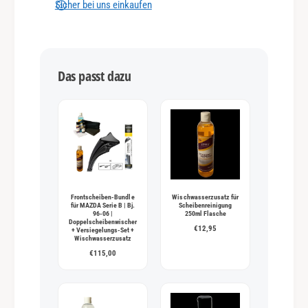
n
Sicher bei uns einkaufen
g
s
m
Das passt dazu
e
t
h
o
d
e
n
Frontscheiben-Bundle
Wischwasserzusatz für
für MAZDA Serie B | Bj.
Scheibenreinigung
96-06 |
250ml Flasche
Doppelscheibenwischer
€12,95
+ Versiegelungs-Set +
Wischwasserzusatz
€115,00