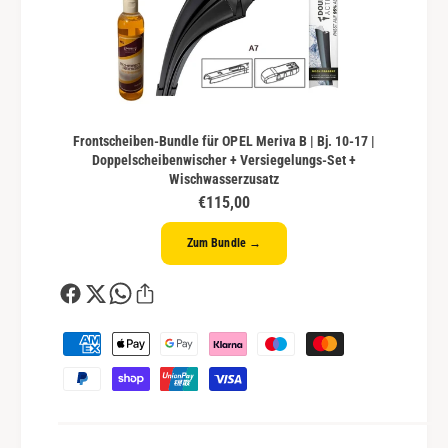
Frontscheiben-Bundle für OPEL Meriva B | Bj. 10-17 |
Doppelscheibenwischer + Versiegelungs-Set +
Wischwasserzusatz
€115,00
Zum Bundle →
Z
a
h
l
u