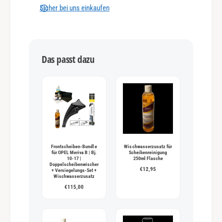
n
Sicher bei uns einkaufen
g
s
m
Das passt dazu
e
t
h
o
d
e
n
Frontscheiben-Bundle
Wischwasserzusatz für
für OPEL Meriva B | Bj.
Scheibenreinigung
10-17 |
250ml Flasche
Doppelscheibenwischer
€12,95
+ Versiegelungs-Set +
Wischwasserzusatz
€115,00