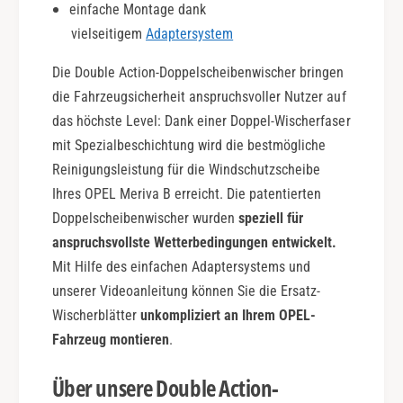
einfache Montage dank
c
vielseitigem
Adaptersystem
t
i
Die Double Action-Doppelscheibenwischer bringen
o
n
die Fahrzeugsicherheit anspruchsvoller Nutzer auf
das höchste Level: Dank einer Doppel-Wischerfaser
mit Spezialbeschichtung wird die bestmögliche
Reinigungsleistung für die Windschutzscheibe
Ihres OPEL Meriva B erreicht. Die patentierten
Doppelscheibenwischer wurden
speziell für
anspruchsvollste Wetterbedingungen entwickelt.
Mit Hilfe des einfachen Adaptersystems und
unserer Videoanleitung können Sie die Ersatz-
Wischerblätter
unkompliziert an Ihrem OPEL-
Fahrzeug montieren
.
Über unsere Double Action-