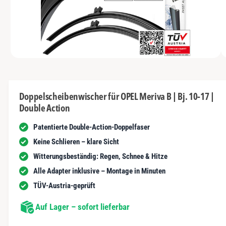
N
t
y
m
G
n
E
p
G
N
u
a
e
n
u
s
i
vo
1
M
s
c
1
/
n
1
e
n
h
d
i
d
ä
e
Doppelscheibenwischer für OPEL Meriva B | Bj. 10-17 |
n
e
f
Double Action
1
r
i
t
n
Patentierte Double-Action-Doppelfaser
G
M
o
a
Keine Schlieren – klare Sicht
d
a
l
Witterungsbeständig: Regen, Schnee & Hitze
l
ö
e
Alle Adapter inklusive – Montage in Minuten
f
r
f
TÜV-Austria-geprüft
n
i
e
n
Auf Lager – sofort lieferbar
e
a