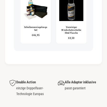
Scheibenversiegelungs
Vorreiniger
Set
Windschutzscheibe
50ml Flasche
€46,95
€4,50
Double Action
Alle Adapter inklusive
einzige Doppelfaser-
passt garantiert
Technologie Europas