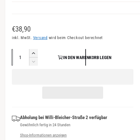
n
s
i
N
€38,90
c
o
inkl. MwSt.
Versand
wird beim Checkout berechnet
h
r
t
A
E
v
IN DEN WARENKORB LEGEN
m
n
r
V
e
a
h
z
e
r
ö
r
a
l
f
h
r
h
e
e
ü
i
l
d
n
g
r
i
g
b
P
e
e
a
M
Abholung bei
Willi-Bleicher-Straße 2
verfügbar
r
r
e
r
Gewöhnlich fertig in 24 Stunden
e
e
n
d
Shop-Informationen anzeigen
g