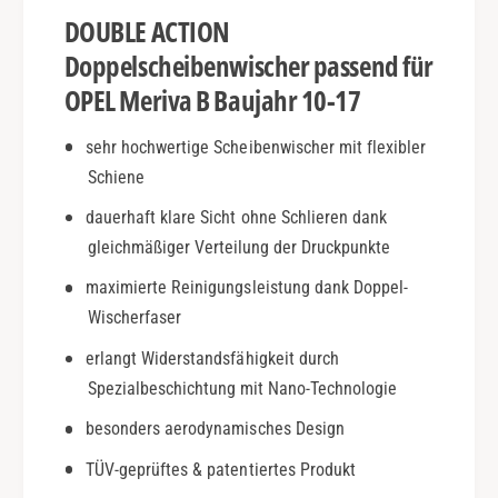
B
i
DOUBLE ACTION
j
v
.
a
Doppelscheibenwischer passend für
1
B
OPEL Meriva B Baujahr 10-17
0
|
-
B
sehr hochwertige Scheibenwischer mit flexibler
1
j
7
Schiene
.
|
1
dauerhaft klare Sicht ohne Schlieren dank
D
0
o
gleichmäßiger Verteilung der Druckpunkte
-
u
1
maximierte Reinigungsleistung dank Doppel-
b
7
Wischerfaser
l
|
e
D
erlangt Widerstandsfähigkeit durch
A
o
Spezialbeschichtung mit Nano-Technologie
c
u
t
b
besonders aerodynamisches Design
i
l
o
TÜV-geprüftes & patentiertes Produkt
e
n
A