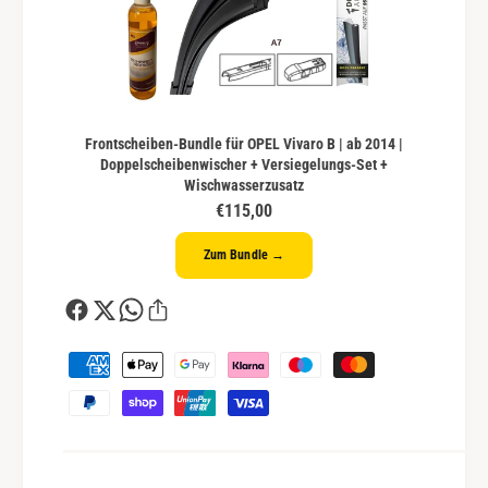
Frontscheiben-Bundle für OPEL Vivaro B | ab 2014 |
Doppelscheibenwischer + Versiegelungs-Set +
Wischwasserzusatz
€115,00
Zum Bundle →
Z
a
h
l
u