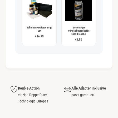
Scheibenversiegelungs
Vorreiniger
Set
Windschutzscheibe
50ml Flasche
€46,95
€4,50
Double Action
Alle Adapter inklusive
einzige Doppelfaser-
passt garantiert
Technologie Europas