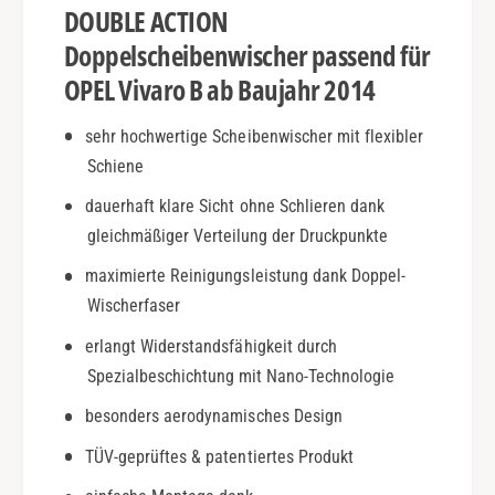
DOUBLE ACTION
b
r
2
o
Doppelscheibenwischer passend für
0
B
OPEL Vivaro B ab Baujahr 2014
1
|
4
a
sehr hochwertige Scheibenwischer mit flexibler
|
b
D
Schiene
2
o
0
dauerhaft klare Sicht ohne Schlieren dank
u
1
b
gleichmäßiger Verteilung der Druckpunkte
4
l
|
maximierte Reinigungsleistung dank Doppel-
e
D
Wischerfaser
A
o
c
u
erlangt Widerstandsfähigkeit durch
t
b
Spezialbeschichtung mit Nano-Technologie
i
l
o
e
besonders aerodynamisches Design
n
A
TÜV-geprüftes & patentiertes Produkt
c
t