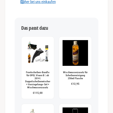
n
Sicher bei uns einkaufen
g
s
m
Das passt dazu
e
t
h
o
d
e
n
Frontscheiben-Bundle
Wischwasserzusatz für
für OPEL Vivaro B | ab
Scheibenreinigung
2014 |
250ml Flasche
Doppelscheibenwischer
€12,95
+ Versiegelungs-Set +
Wischwasserzusatz
€115,00