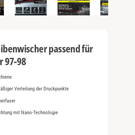
e
n
2
i
n
M
o
d
a
l
benwischer passend für
ö
f
f
r 97-98
n
e
n
chiene
mäßiger Verteilung der Druckpunkte
herfaser
ichtung mit Nano-Technologie