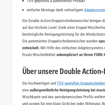
TÜV-geprüftes & patentiertes Produkt
a
r
einfache Montage dank vielseitigem
Adaptersyst
Die Double Action-Doppelscheibenwischer bringen di
auf das höchste Level: Dank einer Doppel-Wischerfas
bestmögliche Reinigungsleistung für die Windschutzs
Die patentierten Doppelscheibenwischer wurden
spe
entwickelt.
Mit Hilfe des einfachen Adaptersystems 
Ersatz-Wischerblätter
unkompliziert an Ihrem FORD-
Über unsere Double Action
Die hochwertigen und
TÜV-geprüften Doppelscheibe
eine
außergewöhnliche Reinigungsleistung bei maxi
Wischkante und des aerodynamischen Profils entfer
und sorgen für eine klare Sicht bei jeder Witterung: 