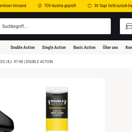
enloser Versand
TÜV-Austria geprüft
30 Tage Geld-zurück-Ga
illi-Bleicher-Straße 2
illi-Bleicher-Straße 2
Double Action
Single Action
Basic Action
Über uns
Kon
3230 Kirchheim unter Teck
eutschland
 | BJ. 97-98 | DOUBLE ACTION
Abholung verfügbar, Gewöhnlich fertig in 24
Stunden