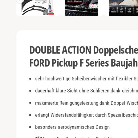
e
e
n
1
a
i
n
n
M
o
s
d
a
i
l
DOUBLE ACTION Doppelschei
ö
c
f
f
FORD Pickup F Series Baujah
h
n
e
t
n
v
sehr hochwertige Scheibenwischer mit flexibler S
e
dauerhaft klare Sicht ohne Schlieren dank gleich
r
maximierte Reinigungsleistung dank Doppel-Wisc
f
ü
erlangt Widerstandsfähigkeit durch Spezialbesch
g
besonders aerodynamisches Design
b