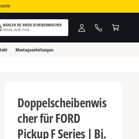
i
W
rantie
n
ar
l
e
WÄHLEN SIE IHREN SCHEIBENWISCHER
o
n
Honda, Audi, Ford...
g
k
g
o
takt
Montageanleitungen
e
rb
n
Doppelscheibenwis
cher für FORD
Pickup F Series | Bj.