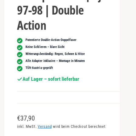
97-98 | Double
Action
Patentierte Double-Action-Doppelfaser
Keine Schlieren – klare Sicht
Witterungsbeständig: Regen, Schnee & Hitze
Alle Adapter inklusive – Montage in Minuten
TÜV-Austria-geprüft
Auf Lager – sofort lieferbar
N
€37,90
o
inkl. MwSt.
Versand
wird beim Checkout berechnet