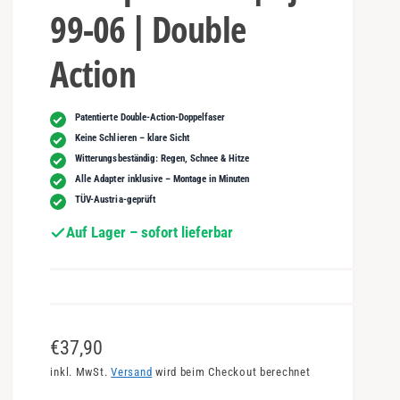
99-06 | Double
Action
Patentierte Double-Action-Doppelfaser
Keine Schlieren – klare Sicht
Witterungsbeständig: Regen, Schnee & Hitze
Alle Adapter inklusive – Montage in Minuten
TÜV-Austria-geprüft
Auf Lager – sofort lieferbar
N
€37,90
o
inkl. MwSt.
Versand
wird beim Checkout berechnet