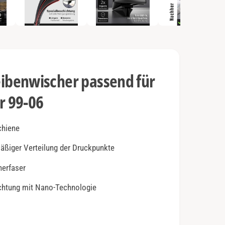
e
n
2
i
n
M
o
d
a
l
benwischer passend für
ö
f
f
r 99-06
n
e
n
chiene
mäßiger Verteilung der Druckpunkte
herfaser
ichtung mit Nano-Technologie