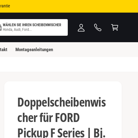
i
W
rantie
n
ar
l
e
WÄHLEN SIE IHREN SCHEIBENWISCHER
o
n
Honda, Audi, Ford...
g
k
g
o
takt
Montageanleitungen
e
rb
n
Doppelscheibenwis
cher für FORD
Pickup F Series | Bj.