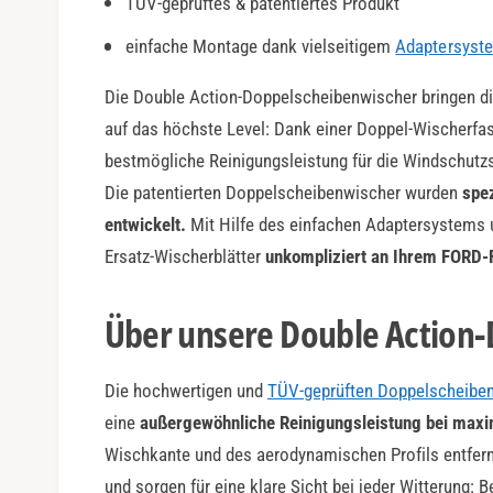
TÜV-geprüftes & patentiertes Produkt
a
r
einfache Montage dank vielseitigem
Adaptersyst
Die Double Action-Doppelscheibenwischer bringen di
auf das höchste Level: Dank einer Doppel-Wischerfas
bestmögliche Reinigungsleistung für die Windschutzs
Die patentierten Doppelscheibenwischer wurden
spe
entwickelt.
Mit Hilfe des einfachen Adaptersystems 
Ersatz-Wischerblätter
unkompliziert an Ihrem FORD-
Über unsere Double Action
Die hochwertigen und
TÜV-geprüften Doppelscheibe
eine
außergewöhnliche Reinigungsleistung bei maxi
Wischkante und des aerodynamischen Profils entfer
und sorgen für eine klare Sicht bei jeder Witterung: 