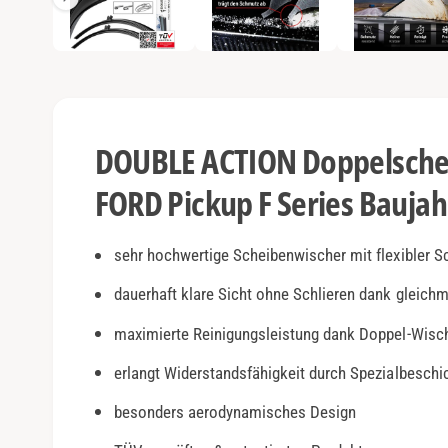
e
e
n
1
a
i
n
n
M
o
s
d
a
i
l
DOUBLE ACTION Doppelschei
ö
c
f
f
FORD Pickup F Series Baujah
h
n
e
t
n
v
sehr hochwertige Scheibenwischer mit flexibler S
e
dauerhaft klare Sicht ohne Schlieren dank gleich
r
maximierte Reinigungsleistung dank Doppel-Wisc
f
ü
erlangt Widerstandsfähigkeit durch Spezialbesch
g
besonders aerodynamisches Design
b