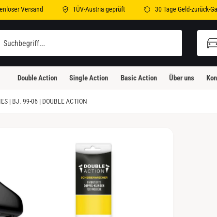
enloser Versand
TÜV-Austria geprüft
30 Tage Geld-zurück-Ga
illi-Bleicher-Straße 2
illi-Bleicher-Straße 2
Double Action
Single Action
Basic Action
Über uns
Kon
3230 Kirchheim unter Teck
eutschland
 | BJ. 99-06 | DOUBLE ACTION
Abholung verfügbar, Gewöhnlich fertig in 24
Stunden